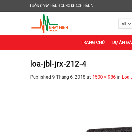
Skip
LUÔN ĐỒNG HÀNH CÙNG KHÁCH HÀNG
to
content
TRANG CHỦ
DỰ ÁN Đ
loa-jbl-jrx-212-4
Published
9 Tháng 6, 2018
at
1500 × 986
in
Loa 