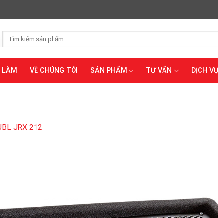
Tìm
kiếm:
Ã LÀM
VỀ CHÚNG TÔI
SẢN PHẨM
TƯ VẤN
DỊCH VỤ
JBL JRX 212