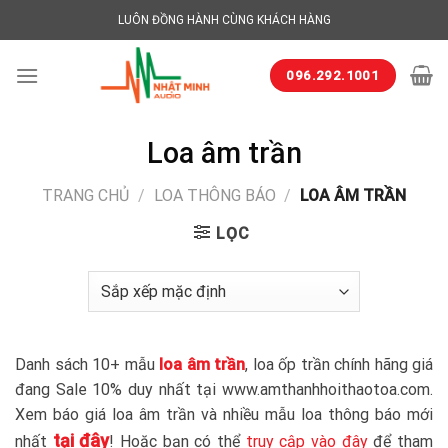
Skip
LUÔN ĐỒNG HÀNH CÙNG KHÁCH HÀNG
to
content
096.292.1001
Loa âm trần
TRANG CHỦ
/
LOA THÔNG BÁO
/
LOA ÂM TRẦN
LỌC
Danh sách 10+ mẫu
loa âm trần
, loa ốp trần chính hãng giá
đang Sale 10% duy nhất tại www.amthanhhoithaotoa.com.
Xem báo giá loa âm trần và nhiều mẫu loa thông báo mới
tại đây
nhất
! Hoặc bạn có thể
truy cập vào đây
để tham