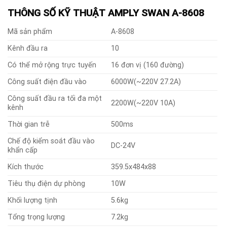
THÔNG SỐ KỸ THUẬT AMPLY SWAN A-8608
Mã sản phẩm
A-8608
Kênh đầu ra
10
Có thể mở rộng trực tuyến
16 đơn vị (160 đường)
Công suất điện đầu vào
6000W(~220V 27.2A)
Công suất đầu ra tối đa một
2200W(~220V 10A)
kênh
Thời gian trễ
500ms
Chế độ kiểm soát đầu vào
DC-24V
khẩn cấp
Kích thước
359.5x484x88
Tiêu thụ điện dự phòng
10W
Khối lượng tịnh
5.6kg
Tổng trọng lượng
7.2kg