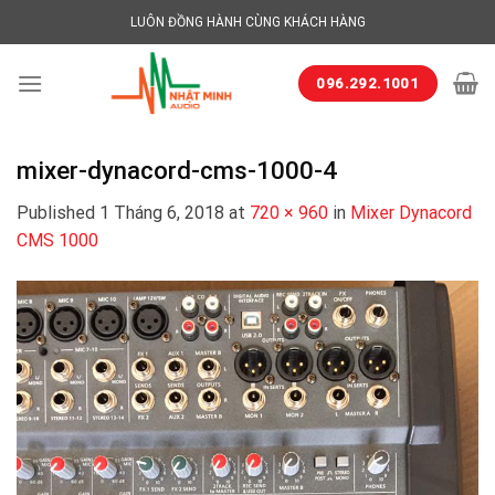
Skip
LUÔN ĐỒNG HÀNH CÙNG KHÁCH HÀNG
to
content
096.292.1001
mixer-dynacord-cms-1000-4
Published
1 Tháng 6, 2018
at
720 × 960
in
Mixer Dynacord
CMS 1000