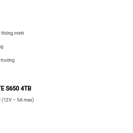
i thông minh
ang
ị trường
TE S650 4TB
C (12V – 5A max)