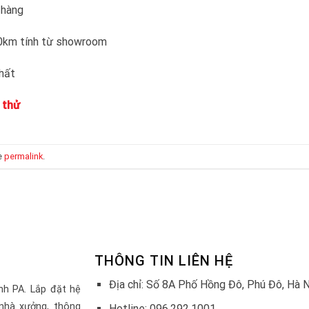
 hàng
30km tính từ showroom
nhất
 thử
e
permalink
.
THÔNG TIN LIÊN HỆ
Địa chỉ: Số 8A Phố Hồng Đô, Phú Đô, Hà 
nh PA. Lắp đặt hệ
nhà xưởng, thông
Hotline: 096.292.1001