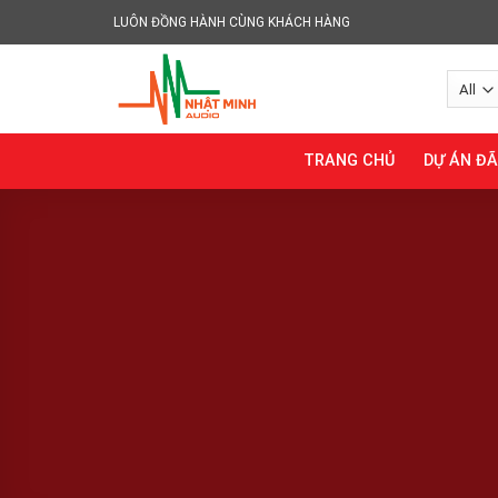
Skip
LUÔN ĐỒNG HÀNH CÙNG KHÁCH HÀNG
to
content
TRANG CHỦ
DỰ ÁN Đ