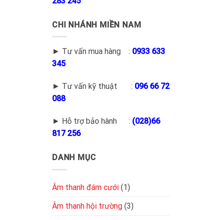
283 245
CHI NHÁNH MIỀN NAM
► Tư vấn mua hàng :
0933 633
345
► Tư vấn kỹ thuật :
096 66 72
088
► Hỗ trợ bảo hành :
(028)66
817 256
DANH MỤC
Âm thanh đám cưới
(1)
Âm thanh hội trường
(3)