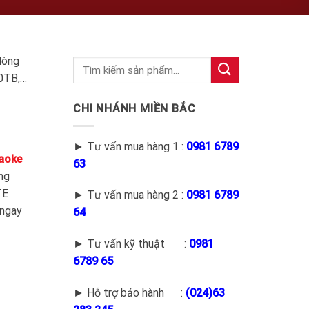
dòng
10TB,…
CHI NHÁNH MIỀN BẮC
► Tư vấn mua hàng 1 :
0981 6789
aoke
63
ng
TE
► Tư vấn mua hàng 2 :
0981 6789
 ngay
64
► Tư vấn kỹ thuật :
0981
6789 65
► Hỗ trợ bảo hành :
(
024)63