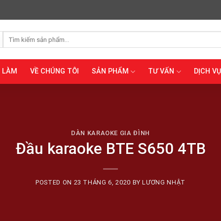
Tìm
kiếm:
Ã LÀM
VỀ CHÚNG TÔI
SẢN PHẨM
TƯ VẤN
DỊCH VỤ
DÀN KARAOKE GIA ĐÌNH
Đầu karaoke BTE S650 4TB
POSTED ON
23 THÁNG 6, 2020
BY
LƯƠNG NHẬT