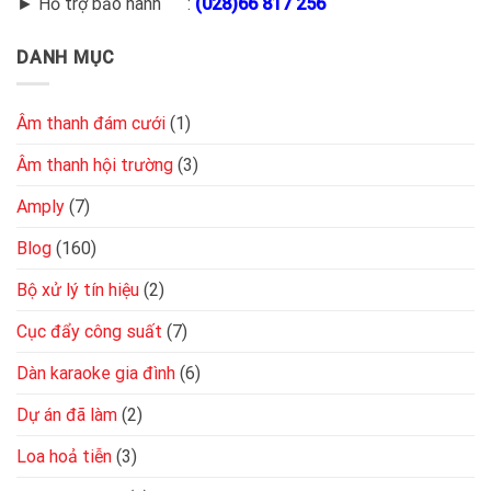
► Hỗ trợ bảo hành :
(028)66 817 256
DANH MỤC
Âm thanh đám cưới
(1)
Âm thanh hội trường
(3)
Amply
(7)
Blog
(160)
Bộ xử lý tín hiệu
(2)
Cục đẩy công suất
(7)
Dàn karaoke gia đình
(6)
Dự án đã làm
(2)
Loa hoả tiễn
(3)