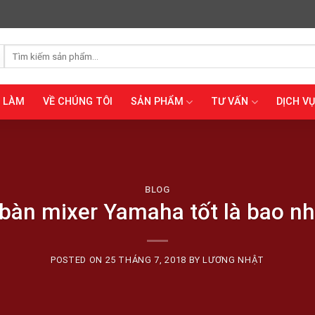
Tìm
kiếm:
Ã LÀM
VỀ CHÚNG TÔI
SẢN PHẨM
TƯ VẤN
DỊCH VỤ
BLOG
 bàn mixer Yamaha tốt là bao nh
POSTED ON
25 THÁNG 7, 2018
BY
LƯƠNG NHẬT