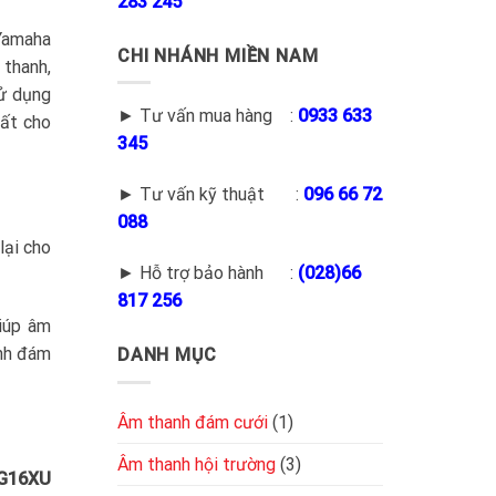
283 245
 Yamaha
CHI NHÁNH MIỀN NAM
 thanh,
sử dụng
► Tư vấn mua hàng :
0933 633
hất cho
345
► Tư vấn kỹ thuật :
096 66 72
088
lại cho
► Hỗ trợ bảo hành :
(028)66
817 256
giúp âm
anh đám
DANH MỤC
Âm thanh đám cưới
(1)
Âm thanh hội trường
(3)
MG16XU