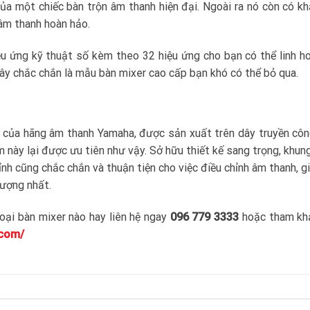
ủa một chiếc bàn trộn âm thanh hiện đại. Ngoài ra nó còn có k
 âm thanh hoàn hảo.
ệu ứng kỹ thuật số kèm theo 32 hiệu ứng cho bạn có thể linh h
 Đây chắc chắn là mẫu bàn mixer cao cấp bạn khó có thể bỏ qua.
 của hãng âm thanh Yamaha, được sản xuất trên dây truyền cô
 này lại được ưu tiên như vậy. Sở hữu thiết kế sang trọng, khun
nh cũng chắc chắn và thuận tiện cho việc điều chỉnh âm thanh, g
lượng nhất.
oại bàn mixer nào hay liên hệ ngay
096 779 3333
hoặc tham kh
.com/