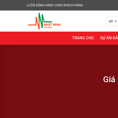
Skip
LUÔN ĐỒNG HÀNH CÙNG KHÁCH HÀNG
to
content
TRANG CHỦ
DỰ ÁN Đ
Giá