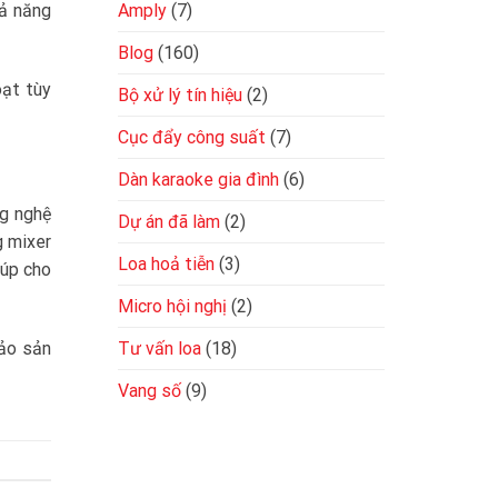
Amply
(7)
hả năng
Blog
(160)
oạt tùy
Bộ xử lý tín hiệu
(2)
Cục đẩy công suất
(7)
Dàn karaoke gia đình
(6)
ng nghệ
Dự án đã làm
(2)
g mixer
Loa hoả tiễn
(3)
iúp cho
Micro hội nghị
(2)
Tư vấn loa
(18)
ảo sản
Vang số
(9)