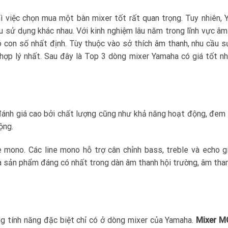
ì việc chọn mua một bàn mixer tốt rất quan trọng. Tuy nhiên,
u sử dụng khác nhau. Với kinh nghiệm lâu năm trong lĩnh vực âm
ó con số nhất định. Tùy thuộc vào sở thích âm thanh, nhu cầu 
hợp lý nhất. Sau đây là Top 3 dòng mixer Yamaha có giá tốt n
ánh giá cao bởi chất lượng cũng như khả năng hoạt động, đem 
ộng.
ne mono. Các line mono hỗ trợ cân chỉnh bass, treble và echo 
 là sản phẩm đáng có nhất trong dàn âm thanh hội trường, âm th
ng tính năng đặc biệt chỉ có ở dòng mixer của Yamaha.
Mixer 