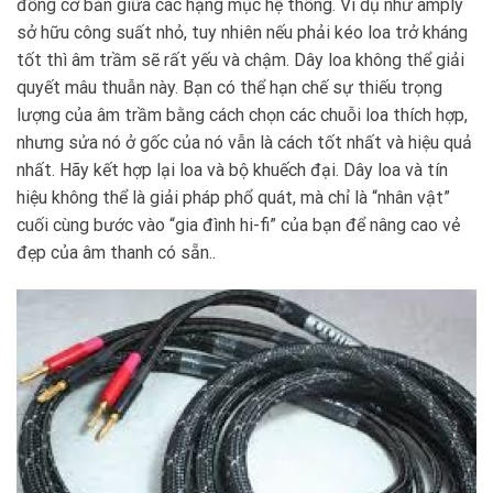
đồng cơ bản giữa các hạng mục hệ thống. Ví dụ như amply
sở hữu công suất nhỏ, tuy nhiên nếu phải kéo loa trở kháng
tốt thì âm trầm sẽ rất yếu và chậm. Dây loa không thể giải
quyết mâu thuẫn này. Bạn có thể hạn chế sự thiếu trọng
lượng của âm trầm bằng cách chọn các chuỗi loa thích hợp,
nhưng sửa nó ở gốc của nó vẫn là cách tốt nhất và hiệu quả
nhất. Hãy kết hợp lại loa và bộ khuếch đại. Dây loa và tín
hiệu không thể là giải pháp phổ quát, mà chỉ là “nhân vật”
cuối cùng bước vào “gia đình hi-fi” của bạn để nâng cao vẻ
đẹp của âm thanh có sẵn..