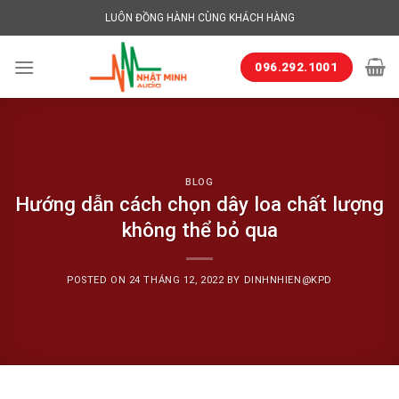
Skip
LUÔN ĐỒNG HÀNH CÙNG KHÁCH HÀNG
to
content
096.292.1001
BLOG
Hướng dẫn cách chọn dây loa chất lượng
không thể bỏ qua
POSTED ON
24 THÁNG 12, 2022
BY
DINHNHIEN@KPD