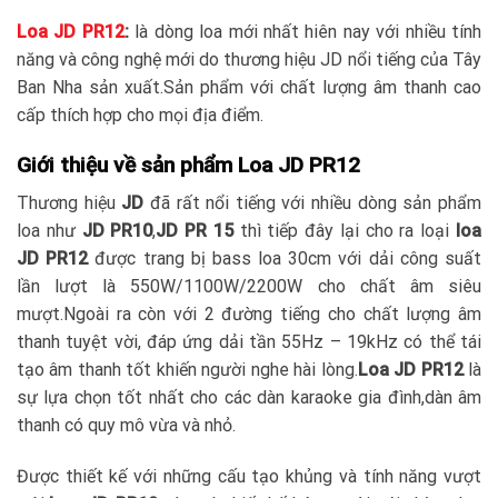
Loa JD PR12
:
là dòng loa mới nhất hiên nay với nhiều tính
năng và công nghệ mới do thương hiệu JD nổi tiếng của Tây
Ban Nha sản xuất.Sản phẩm với chất lượng âm thanh cao
cấp thích hợp cho mọi địa điểm.
Giới thiệu về sản phẩm Loa JD PR12
Thương hiệu
JD
đã rất nổi tiếng với nhiều dòng sản phẩm
loa như
JD PR10
,
JD PR 15
thì tiếp đây lại cho ra loại
loa
JD PR12
được trang bị bass loa 30cm với dải công suất
lần lượt là 550W/1100W/2200W cho chất âm siêu
mượt.Ngoài ra còn với 2 đường tiếng cho chất lượng âm
thanh tuyệt vời, đáp ứng dải tần 55Hz – 19kHz có thể tái
tạo âm thanh tốt khiến người nghe hài lòng.
Loa JD PR12
là
sự lựa chọn tốt nhất cho các dàn karaoke gia đình,dàn âm
thanh có quy mô vừa và nhỏ.
Được thiết kế với những cấu tạo khủng và tính năng vượt