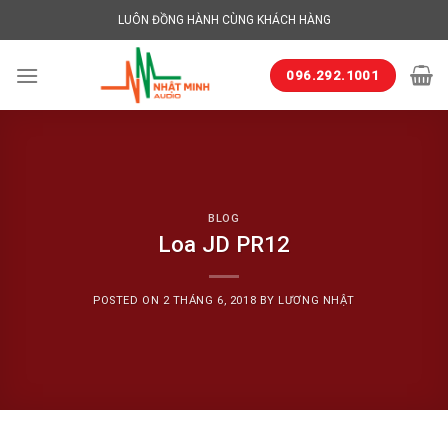
Skip
LUÔN ĐỒNG HÀNH CÙNG KHÁCH HÀNG
to
content
096.292.1001
BLOG
Loa JD PR12
POSTED ON
2 THÁNG 6, 2018
BY
LƯƠNG NHẬT