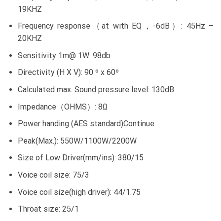
19KHZ
Frequency response（at with EQ，-6dB）: 45Hz –
20KHZ
Sensitivity 1m@ 1W: 98db
Directivity (H X V): 90 º x 60º
Calculated max. Sound pressure level: 130dB
Impedance（OHMS）: 8Ω
Power handing (AES standard)Continue
Peak(Max.): 550W/1100W/2200W
Size of Low Driver(mm/ins): 380/15
Voice coil size: 75/3
Voice coil size(high driver): 44/1.75
Throat size: 25/1