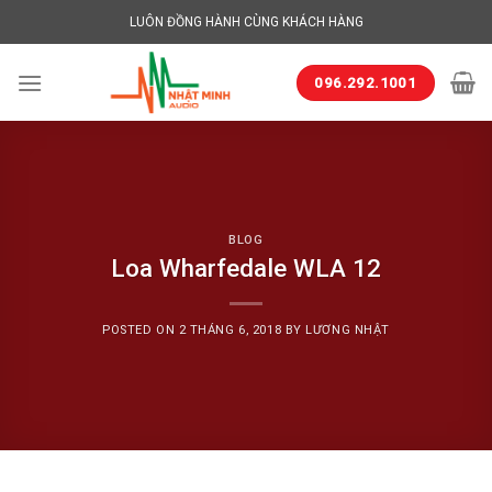
Skip
LUÔN ĐỒNG HÀNH CÙNG KHÁCH HÀNG
to
content
096.292.1001
BLOG
Loa Wharfedale WLA 12
POSTED ON
2 THÁNG 6, 2018
BY
LƯƠNG NHẬT