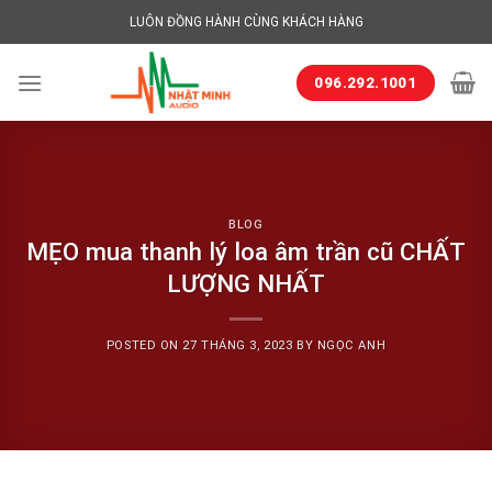
Skip
LUÔN ĐỒNG HÀNH CÙNG KHÁCH HÀNG
to
content
096.292.1001
BLOG
MẸO mua thanh lý loa âm trần cũ CHẤT
LƯỢNG NHẤT
POSTED ON
27 THÁNG 3, 2023
BY
NGỌC ANH