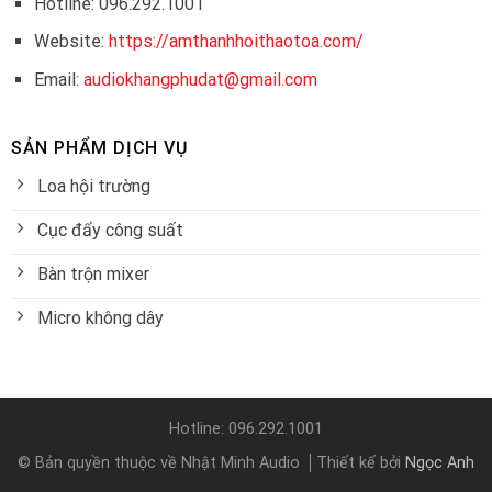
Hotline: 096.292.1001
Website:
https://amthanhhoithaotoa.com/
Email:
audiokhangphudat@gmail.com
SẢN PHẨM DỊCH VỤ
Loa hội trường
Cục đẩy công suất
Bàn trộn mixer
Micro không dây
Hotline: 096.292.1001
© Bản quyền thuộc về Nhật Minh Audio
Thiết kế bởi
Ngọc Anh