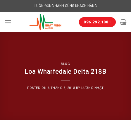
Skip
LUÔN ĐỒNG HÀNH CÙNG KHÁCH HÀNG
to
content
096.292.1001
BLOG
Loa Wharfedale Delta 218B
POSTED ON
6 THÁNG 6, 2018
BY
LƯƠNG NHẬT