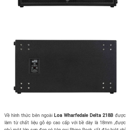
Về hình thức bên ngoài
Loa Wharfedale Delta 218B
được
làm từ chất liệu gỗ ép cao cấp với bề dày là 18mm ,được
phủ một lớp sơn đen có tên gọi Rhino Rock, rất đặc biệt chỉ