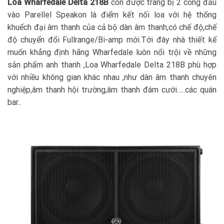
Loa Wharfedale Delta 218B
còn được trang bị 2 cổng đầu
vào Parellel Speakon là điểm kết nối loa với hệ thống
khuếch đại âm thanh của cả bộ dàn âm thanh,có chế độ,chế
độ chuyển đổi Fullrange/Bi-amp mới.Tới đây nhà thiết kế
muốn khẳng định hãng Wharfedale luôn nổi trội về những
sản phẩm anh thanh ,Loa Wharfedale Delta 218B phù hợp
với nhiều không gian khác nhau ,như dàn âm thanh chuyên
nghiệp,âm thanh hội trường,âm thanh đám cưới…..các quán
bar..