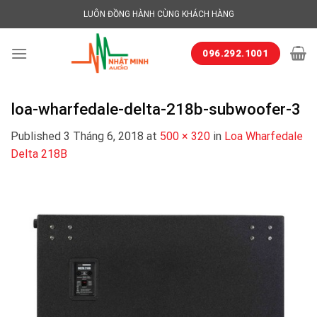
Skip
LUÔN ĐỒNG HÀNH CÙNG KHÁCH HÀNG
to
content
096.292.1001
loa-wharfedale-delta-218b-subwoofer-3
Published
3 Tháng 6, 2018
at
500 × 320
in
Loa Wharfedale
Delta 218B